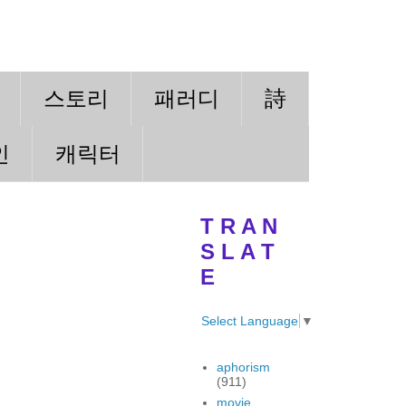
스토리
패러디
詩
인
캐릭터
T R A N
S L A T
E
Select Language
▼
aphorism
(911)
movie