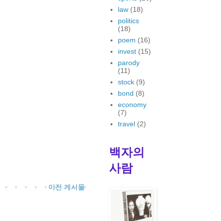
law
(18)
politics
(18)
poem
(16)
invest
(15)
parody
(11)
stock
(9)
bond
(8)
economy
(7)
travel
(2)
백자의
사람
이전 게시물