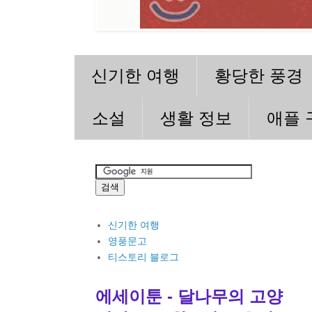
신기한 여행
황당한 풍경
소설
생활 정보
애플 
신기한 여행
영풍문고
티스토리 블로그
에세이툰 - 달나무의 고양