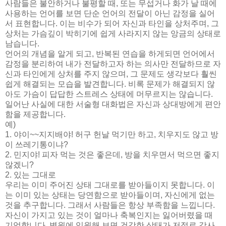
사람들은 불안하거나 불평할 때, 또는 무섭거나 화가 날 때에
사용하는 언어를 보면 단순 언어의 전달이 아닌 감정을 실어
서 표현합니다. 이는 비수가 되어 자신과 타인을 상처주며, 그
상처는 가슴깊이 박히기에 쉽게 사라지지 않는 앙금의 상태로
남습니다.
언어의 개념을 알게 되고, 반복된 연습을 하게되면 언어에서
감정을 분리하여 내가 전달하고자 하는 의사만 전달하므로 자
신과 타인에게 상처를 주지 않으며, 그 문제도 생각보다 훨씬
쉽게 해결되는 모습을 발견합니다. 비록 문제가 해결되지 않
아도 가슴이 답답한 스트레스 상태에 머무르지는 않습니다.
일어난 사실에 대한 서술형 대화법은 자신과 상대방에게 편안
함을 제공합니다.
예)
1. 야이~~지지배야! 허구 헌날 먹기만 하고, 치우지도 않고 방
이 쓰레기통이냐?
2. 민지야! 피자 먹는 것은 좋은데, 방을 치우면서 먹으면 좋지
않겠니?
2. 있는 그대로
우리는 이미 주어진 상태 그대로를 받아들이지 못합니다. 이
는 이미 있는 상태는 당연함으로 받아들이며, 자신에게 없는
것을 추구합니다. 그래서 사람들은 항상 부족함을 느낍니다.
자신이 가지고 있는 것이 얼마나 축복인지는 잃어버렸을 때
기억합니다. 병원에 입원해 보면 건강한 상태가 저절로 감사