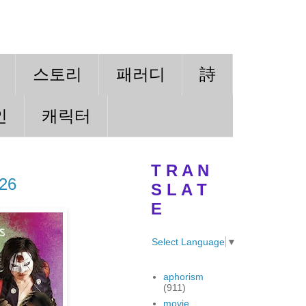
스토리
패러디
詩
인
캐릭터
T R A N
26
S L A T
E
Select Language
▼
aphorism
(911)
movie