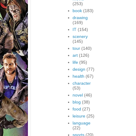
(253)
book
(183)
drawing
(169)
IT
(154)
scenery
(145)
tour
(140)
art
(126)
life
(95)
design
(77)
health
(67)
character
(53)
novel
(46)
blog
(38)
food
(27)
leisure
(25)
language
(22)
sports
(20)