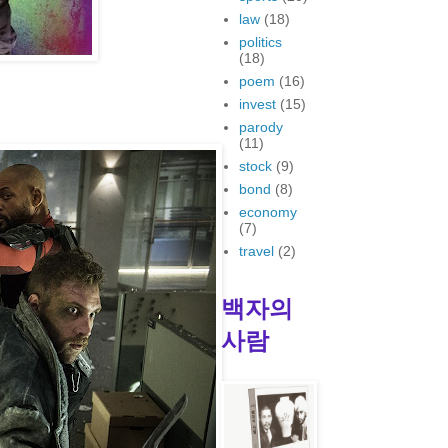
law
(18)
politics
(18)
poem
(16)
invest
(15)
parody
(11)
stock
(9)
bond
(8)
economy
(7)
travel
(2)
백자의
사람