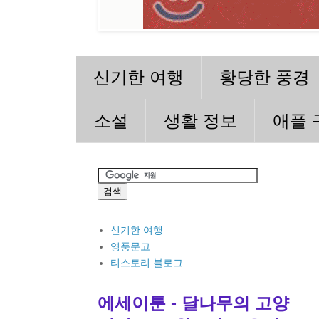
신기한 여행
황당한 풍경
소설
생활 정보
애플 
신기한 여행
영풍문고
티스토리 블로그
에세이툰 - 달나무의 고양