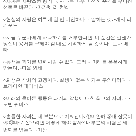
○사과는 사랑스런 향기다. 사과는 아주 어색한 순간을 우아한
선물로 바꾼다. -마가렛 리 런벡
○현실의 사랑은 하루에 열 번 미안하다고 말하는 것. -캐시 리
기포드
○지금 누군가에게 사과하기를 거부한다면, 이 순간은 언젠가
당신이 용서를 구해야 할 때로 기억하게 될 것이다. -토바 베
타
○용서는 과거를 변화시킬 수 없다. 그러나 미래를 푼푼하게
만든다. -파울 뵈세
○희생은 참회의 고갱이다. 실행이 없는 사과는 무의미하다. -
브라이언 데이비스
○미래의 올바른 행동은 과거의 악행에 대한 최고의 사과다. -
로빈 퀴버스
○훌륭한 사과는 세 부분으로 이뤄진다. ①미안해 ②내 잘못이
야 ③바로 잡으려면 어떻게 해야 할까? 대부분의 사람은 세
번째를 잊는다. -미상