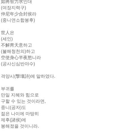
如將智力求인대
(여장지력구)
仲尼年少合封侯라
(중니연소합봉후)
世人은
(세인)
不解靑天意하고
(불해청천의)하고
空使身心半夜愁니라
(공사신심반야수)
격양시(撃壤詩)에 말하였다.
부귀를
만일 지혜와 힘으로
구할 수 있는 것이라면,
중니(공자)도
젊은 나이에 마땅히
제후(諸侯)에
봉해졌을 것이니라.