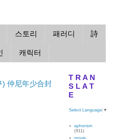
스토리
패러디
詩
인
캐릭터
T R A N
구) 仲尼年少合封
S L A T
E
Select Language
▼
aphorism
(911)
movie