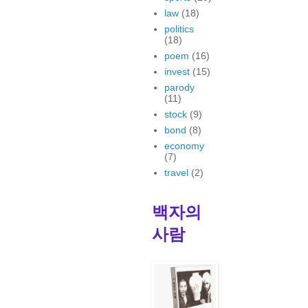
law
(18)
politics
(18)
poem
(16)
invest
(15)
parody
(11)
stock
(9)
bond
(8)
economy
(7)
travel
(2)
백자의
사람