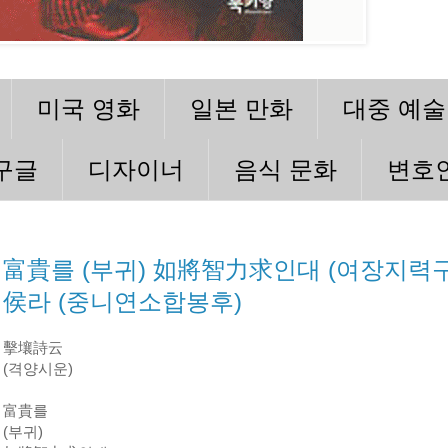
미국 영화
일본 만화
대중 예술
구글
디자이너
음식 문화
변호
富貴를 (부귀) 如將智力求인대 (여장지력
侯라 (중니연소합봉후)
擊壤詩云
(격양시운)
富貴를
(부귀)