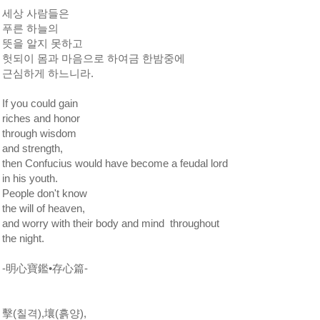
세상 사람들은
푸른 하늘의
뜻을 알지 못하고
헛되이 몸과 마음으로 하여금 한밤중에
근심하게 하느니라.
If you could gain
riches and honor
through wisdom
and strength,
then Confucius would have become a feudal lord
in his youth.
People don't know
the will of heaven,
and worry with their body and mind throughout
the night.
-明心寶鑑•存心篇-
擊(칠격),壤(흙양),