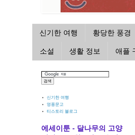
신기한 여행
황당한 풍경
소설
생활 정보
애플 
신기한 여행
영풍문고
티스토리 블로그
에세이툰 - 달나무의 고양