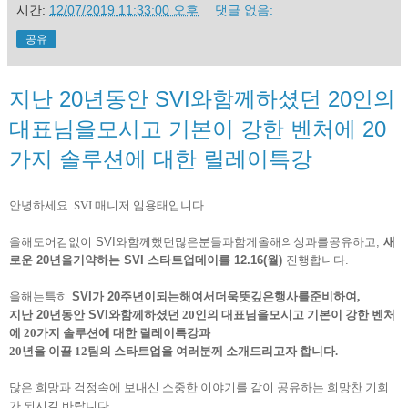
시간:
12/07/2019 11:33:00 오후
댓글 없음:
공유
지난 20년동안 SVI와함께하셨던 20인의
대표님을모시고 기본이 강한 벤처에 20
가지 솔루션에 대한 릴레이특강
안녕하세요
. SVI
매니저 임용태입니다
.
올해도
어김없이
SVI
와
함께
했던
많은분들과
함게
올해의
성과를
공유하고
,
새
로운
20
년을
기약하는
SVI
스타트업데이를
12.16(
월
)
진행합니다
.
올해는
특히
SVI
가
20
주년이
되는
해여서
더욱
뜻깊은
행사를
준비하여,
지난
20
년
동안
SVI
와
함께
하셨던
20인의
대표님을
모시고 기본이 강한 벤처
에 20가지 솔루션에 대한 릴레이특강과
20년을 이끌 12팀의 스타트업을 여러분께 소개드리고자 합니다.
많은 희망과 걱정속에 보내신 소중한 이야기를 같이 공유하는 희망찬
기회
가 되시길 바랍니다.