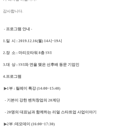
감사합니다
.
-
프로그램 안내
-
1.
일
시
: 2019.12.16(
월
) 14
시
~19
시
2.
장
소
:
마리오타워
8
층
SVI
3.
대
상
: SVI
와 연을 맺은 선후배 동문 기업인
4.
프로그램
▶
1
부
:
릴레이 특강
(14:00~15:40)
-
기본이 강한 벤처창업의
20
계단
- 20
명의 대표님과 함께하는 리얼 스타트업 사업이야기
▶
2
부
:
데모데이
(16:00~17:30)