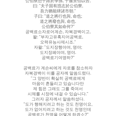
公伯寮愬子路於季孫, 子服景伯以告,
曰: "夫子固有惑志於公伯寮,
吾力猶能肆諸市朝."
子曰: "道之將行也與, 命也;
道之將廢也與, 命也.
公伯寮其如命何?"
공백료소자로어계손, 자복경백이고,
왈: "부자고유혹지어공백료,
오력유능사제시조."
자왈: "도지장행야여, 명야;
도지장폐야여, 명야.
공백료기여명하?"
공백료가 계손씨에게 자로를 참소하자
자복경백이 이를 공자께 말씀드렸다.
"그 양반이 확실히 공백료에게
마음이 흔들리고 있습니다만
제 힘은 그래도 그를 죽여서
시체를 시정에 내걸 수 있습니다."
그러자 공자께서 말씀하셨다.
"도가 행해지려고 하는 것도 천명이요,
도가 없어지려고 하는 것도 천명인데
공백료가 천명을 어떻게 하겠소?"