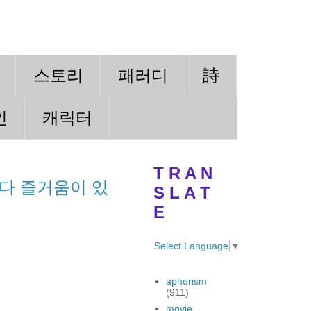
스토리
패러디
詩
인
캐릭터
T R A N
다 즐거움이 있
S L A T
E
Select Language
▼
aphorism
(911)
movie