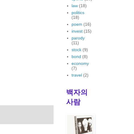
law
(18)
politics
(18)
poem
(16)
invest
(15)
parody
(11)
stock
(9)
bond
(8)
economy
(7)
travel
(2)
백자의
사람