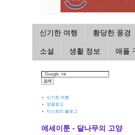
신기한 여행
황당한 풍경
소설
생활 정보
애플 
신기한 여행
영풍문고
티스토리 블로그
에세이툰 - 달나무의 고양