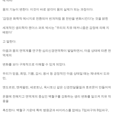
에 따라
몸의 기능이 변한다. 이것이 바로 생각이 몸의 실제가 되는 과정이다.
'감정은 화학적 메시지로 전환되어 번개처럼 몸 전반을 변화시킨다'는 것을 밝힌
세계적인 생리학자 캔더스 퍼트 박사는 "우리의 치유 매커니즘은 감정에 의해 지
배된다'
고 말한다.
마음과 몸의 면역계를 연구한 심리신경면역학이 발달하면서, 마음 상태에 따른 면
역계의
변화를 보다 구체적으로 이해할 수 있게 되었다.
우리가 믿음, 희망, 기쁨, 감사, 용서 등 긍정적인 마음 상태일 때는 체내에서 도파
민,
엔도르핀, 엔케팔린, 세로토닌, 옥시토신 같은 신경전달물질과 호르몬이 만들어져
온몸에 전해지고 면역계의 중심인 백혈구를 강화하는 생리 변화를 일으켜 치유 작
용을
촉진한다. 백혈구 가운데 특히 병원균과 바이러스를 없애는 T임파구와 B임파구,