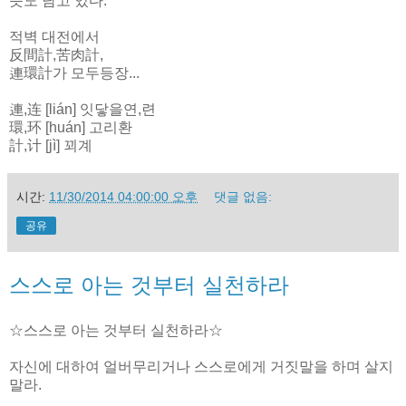
뜻도 담고 있다.
적벽 대전에서
反間計,苦肉計,
連環計가 모두등장...
連,连 [lián] 잇닿을연,련
環,环 [huán] 고리환
計,计 [jì] 꾀계
시간:
11/30/2014 04:00:00 오후
댓글 없음:
공유
스스로 아는 것부터 실천하라
☆스스로 아는 것부터 실천하라☆
자신에 대하여 얼버무리거나 스스로에게 거짓말을 하며 살지
말라.