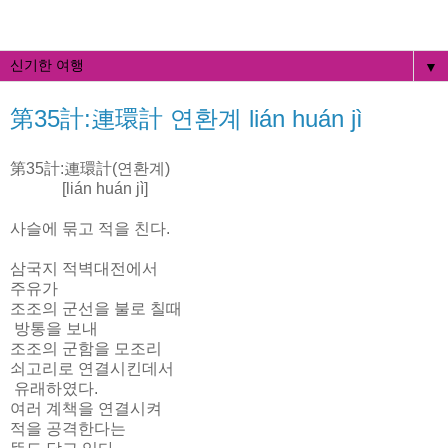
▼
第35計:連環計 연환계 lián huán jì
第35計:連環計(연환계)
[lián huán jì]
사슬에 묶고 적을 친다.
삼국지 적벽대전에서
주유가
조조의 군선을 불로 칠때
방통을 보내
조조의 군함을 모조리
쇠고리로 연결시킨데서
유래하였다.
여러 계책을 연결시켜
적을 공격한다는