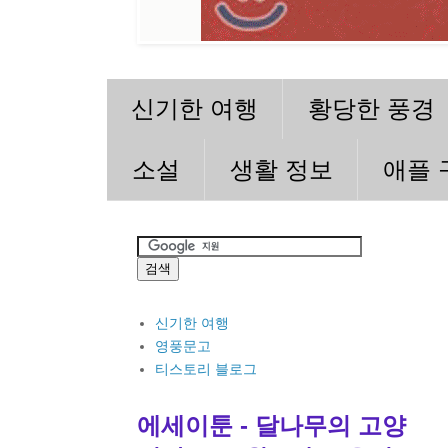
신기한 여행
황당한 풍경
소설
생활 정보
애플 
신기한 여행
영풍문고
티스토리 블로그
에세이툰 - 달나무의 고양