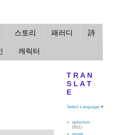
스토리
패러디
詩
인
캐릭터
T R A N
S L A T
E
Select Language
▼
aphorism
(911)
movie