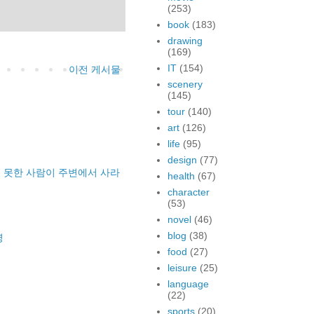
(253)
book
(183)
drawing
(169)
IT
(154)
이전 게시물
scenery
(145)
tour
(140)
art
(126)
life
(95)
design
(77)
 못한 사람이 주변에서 사라
health
(67)
character
(53)
novel
(46)
blog
(38)
명
food
(27)
leisure
(25)
language
(22)
sports
(20)