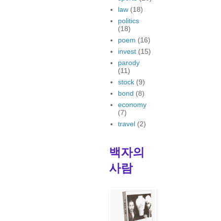
law
(18)
politics
(18)
poem
(16)
invest
(15)
parody
(11)
stock
(9)
bond
(8)
economy
(7)
travel
(2)
백자의
사람