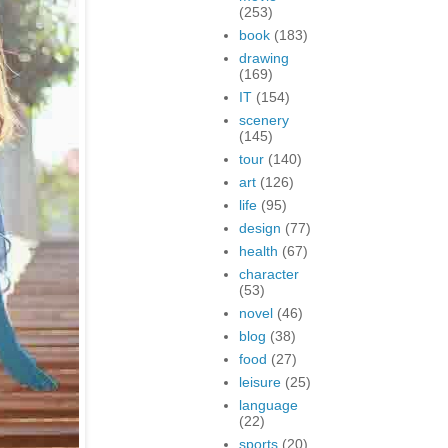
(253)
book
(183)
drawing
(169)
IT
(154)
scenery
(145)
tour
(140)
art
(126)
life
(95)
design
(77)
health
(67)
character
(53)
novel
(46)
blog
(38)
food
(27)
leisure
(25)
language
(22)
sports
(20)