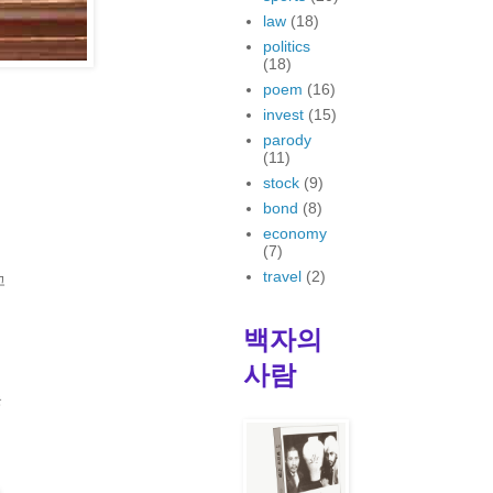
law
(18)
politics
(18)
poem
(16)
invest
(15)
parody
(11)
stock
(9)
bond
(8)
economy
(7)
travel
(2)
고
백자의
사람
을