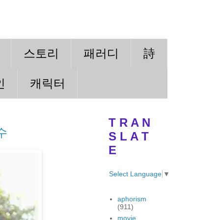
스토리
패러디
詩
인
캐릭터
T R A N
수
S L A T
E
Select Language
▼
aphorism
(911)
movie