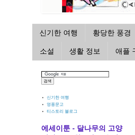
신기한 여행
황당한 풍경
소설
생활 정보
애플 
신기한 여행
영풍문고
티스토리 블로그
에세이툰 - 달나무의 고양