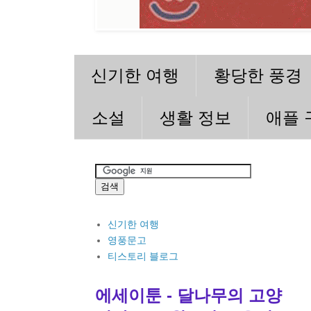
신기한 여행
황당한 풍경
소설
생활 정보
애플 
신기한 여행
영풍문고
티스토리 블로그
에세이툰 - 달나무의 고양