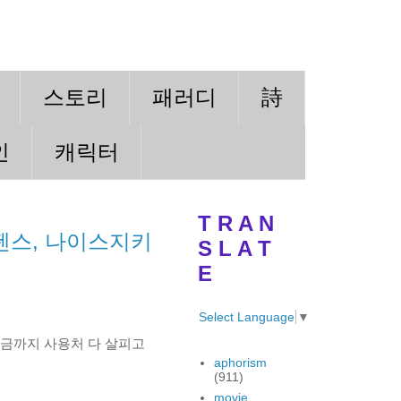
스토리
패러디
詩
인
캐릭터
T R A N
펜스, 나이스지키
S L A T
E
Select Language
▼
지금까지 사용처 다 살피고
aphorism
(911)
movie