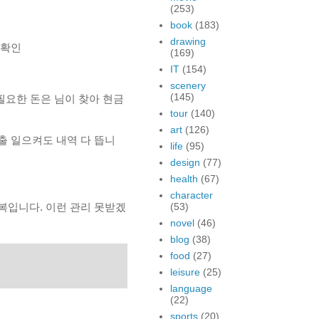
(253)
book
(183)
drawing
 확인
(169)
IT
(154)
scenery
(145)
필요한 돈은 님이 찾아 현금
tour
(140)
art
(126)
출 일으켜도 내역 다 뜹니
life
(95)
design
(77)
health
(67)
character
복입니다. 이런 관리 못받겠
(53)
novel
(46)
blog
(38)
food
(27)
leisure
(25)
language
(22)
sports
(20)