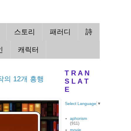
스토리
패러디
詩
인
캐릭터
T R A N
작의 12개 흥행
S L A T
E
Select Language
▼
aphorism
(911)
movie