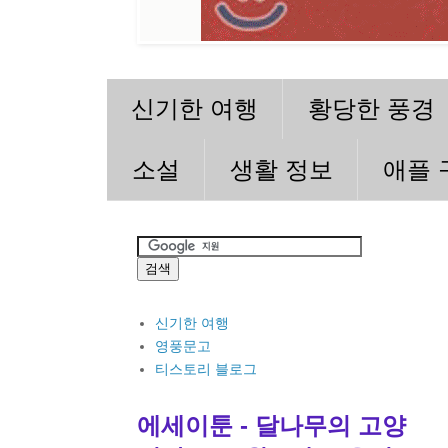
신기한 여행
황당한 풍경
소설
생활 정보
애플 
신기한 여행
영풍문고
티스토리 블로그
에세이툰 - 달나무의 고양