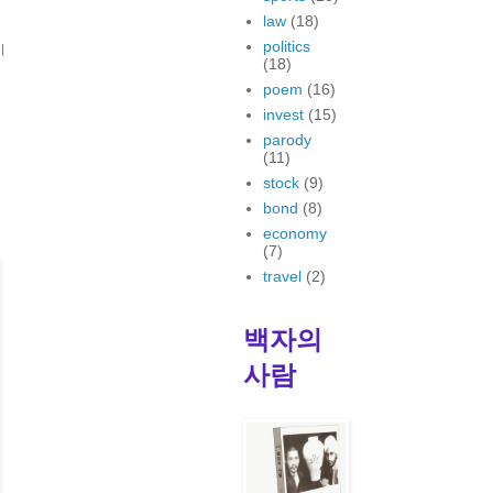
law
(18)
politics
이
(18)
poem
(16)
invest
(15)
parody
(11)
stock
(9)
bond
(8)
economy
(7)
travel
(2)
백자의
사람