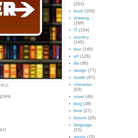
(253)
book
(183)
drawing
(169)
IT
(154)
scenery
(145)
tour
(140)
art
(126)
life
(95)
design
(77)
health
(67)
character
장하고,
(53)
novel
(46)
 압박에
blog
(38)
food
(27)
leisure
(25)
language
(22)
결되지
sports
(20)