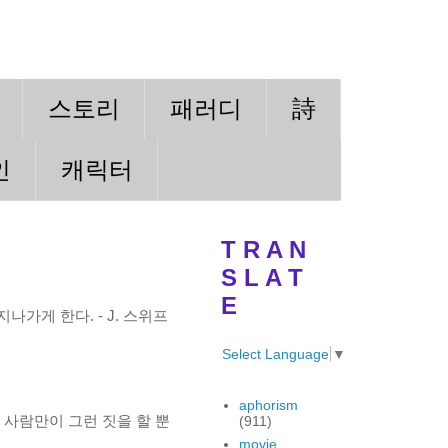
스토리
패러디
詩
인
캐릭터
T R A N
S L A T
E
가게 한다. - J. 스위프
Select Language
▼
aphorism
 사람만이 그런 짓을 할 뿐
(911)
movie