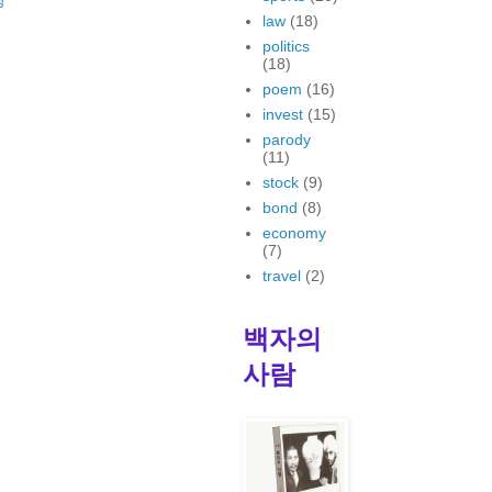
law
(18)
politics
(18)
poem
(16)
invest
(15)
parody
(11)
stock
(9)
bond
(8)
economy
(7)
travel
(2)
백자의
사람