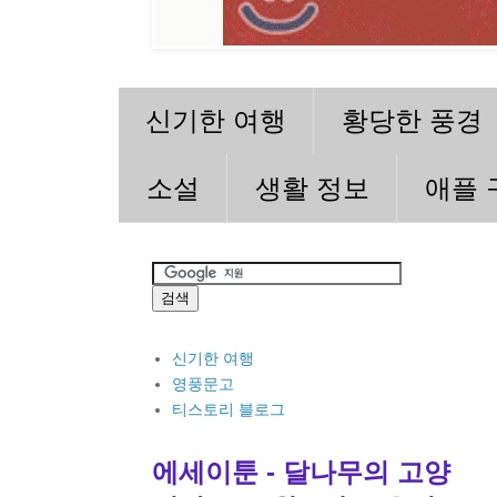
신기한 여행
황당한 풍경
소설
생활 정보
애플 
신기한 여행
영풍문고
티스토리 블로그
에세이툰 - 달나무의 고양