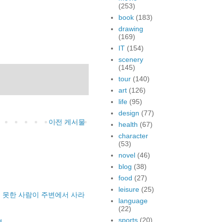
(253)
book
(183)
drawing
(169)
IT
(154)
scenery
(145)
tour
(140)
art
(126)
life
(95)
design
(77)
이전 게시물
health
(67)
character
(53)
novel
(46)
blog
(38)
food
(27)
leisure
(25)
 못한 사람이 주변에서 사라
language
(22)
sports
(20)
명