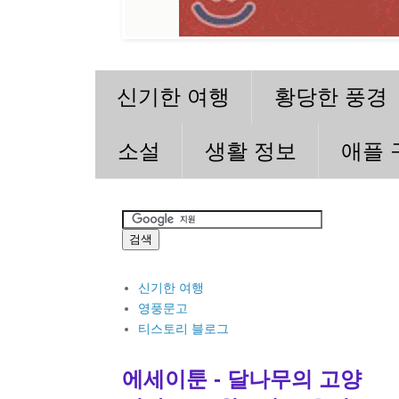
신기한 여행
황당한 풍경
소설
생활 정보
애플 
신기한 여행
영풍문고
티스토리 블로그
에세이툰 - 달나무의 고양