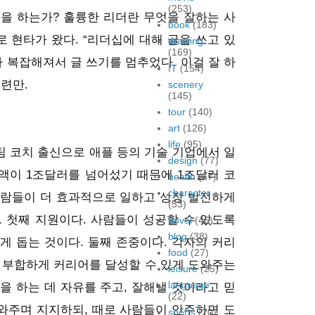
(253)
을 하는가? 훌륭한 리더란 무엇을 잘하는 사
book
(183)
 현타가 왔다. “리더십에 대해 글을 쓰고 있
drawing
(169)
리가 복잡해져서 글 쓰기를 멈추었다. 이걸 잘 하
IT
(154)
련만.
scenery
(145)
tour
(140)
art
(126)
life
(95)
팀 코치 출신으로 애플 등의 기술 기업에서 일
design
(77)
액이 1조달러를 넘어섰기 때문에 1조달러 코
health
(67)
character
사람들이 더 효과적으로 일하고 성장 발전하게
(53)
. 첫째 지원이다. 사람들이 성공할 수 있도록
novel
(46)
blog
(38)
게 돕는 것이다. 둘째 존중이다. 각자의 커리
food
(27)
 부합하게 커리어를 달성할 수 있게 도와주는
leisure
(25)
language
을 하는 데 자유를 주고, 잘해낼 것이라고 믿
(22)
와주며 지지하되, 때로 사람들이 안주하면 도
sports
(20)