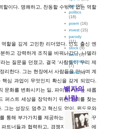
law
(18)
역할이다. 명쾌하고, 찬동할 수밖에 없는 역할
politics
(18)
poem
(16)
invest
(15)
parody
(11)
역할을 깊게 고민한 리더였다. 인도 출신 엔
stock
(9)
분하고 강력하게 조직을 바꿔나갔다. 나델라
bond
(8)
economy
라는 질문을 던졌고, 결국 ‘사람들이 우리 제
(7)
 정리한다. 그는 현장에서 사람들을 만나며 계
travel
(2)
과 핵심 과업이 무엇인지 확신을 갖게 되었다.
백자의
직 문화를 변화시키는 일, 파이를 키우는 새롭
사람
드 퍼스트 세상을 장악하기 위한 기회를 찾는
. 그는 성장도 멈추고 혁신도 없이, 윈도우와
스를 통해 부가가치를 제공하는 기업으로 바꾸
던 파트너들과 협력하고, 경쟁자들의 플랫폼에