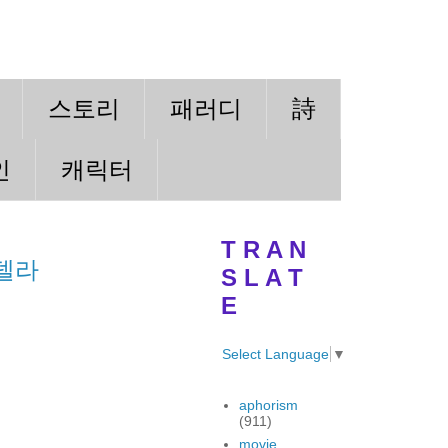
스토리
패러디
詩
인
캐릭터
T R A N
델라
S L A T
E
Select Language
▼
aphorism
(911)
movie