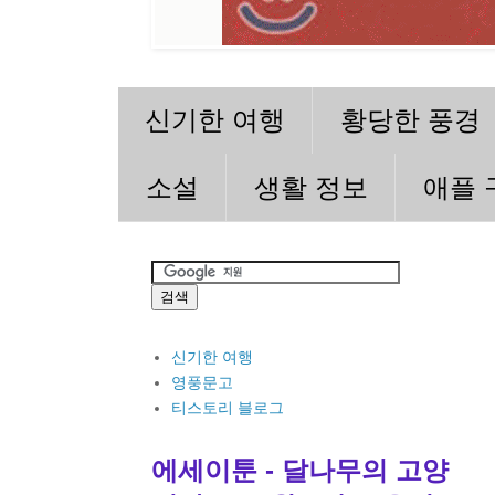
신기한 여행
황당한 풍경
소설
생활 정보
애플 
신기한 여행
영풍문고
티스토리 블로그
에세이툰 - 달나무의 고양