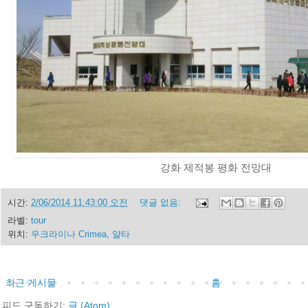
강화 제적봉 평화 전망대
시간:
2/06/2014 11:43:00 오전
댓글 없음:
라벨:
tour
위치:
우크라이나 Crimea, 얄타
최근 게시물
홈
피드 구독하기:
글 (Atom)