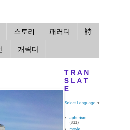
스토리
패러디
詩
인
캐릭터
T R A N
S L A T
E
Select Language
▼
aphorism
(911)
movie