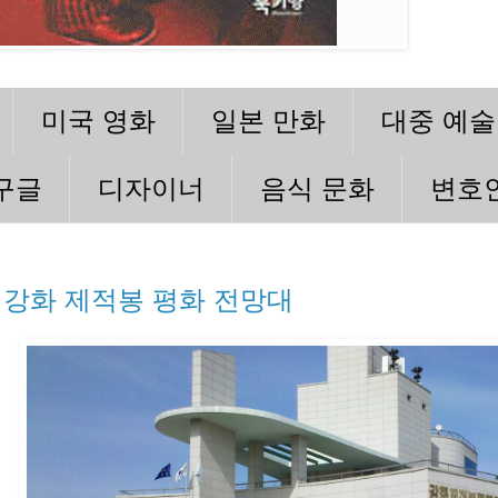
미국 영화
일본 만화
대중 예술
구글
디자이너
음식 문화
변호
강화 제적봉 평화 전망대