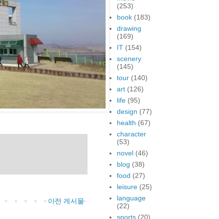
(253)
book
(183)
drawing
(169)
IT
(154)
scenery
(145)
tour
(140)
art
(126)
life
(95)
design
(77)
health
(67)
character
(53)
novel
(46)
blog
(38)
food
(27)
leisure
(25)
language
이전 게시물
(22)
sports
(20)