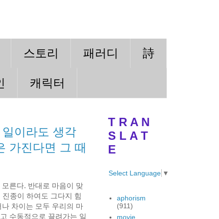
스토리
패러디
詩
인
캐릭터
T R A N
 일이라도 생각
S L A T
은 가진다면 그 때
E
Select Language
▼
 모른다. 반대로 마음이 맞
은 진종이 하여도 그다지 힘
aphorism
러나 차이는 모두 우리의 마
(911)
하고 수동적으로 끌려가는 일
movie