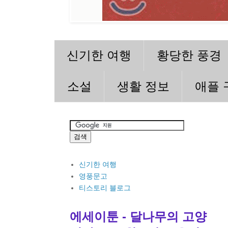
신기한 여행
황당한 풍경
소설
생활 정보
애플 
신기한 여행
영풍문고
티스토리 블로그
에세이툰 - 달나무의 고양