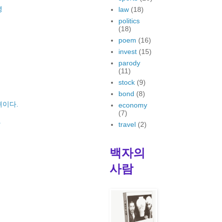
명
law
(18)
politics
(18)
poem
(16)
invest
(15)
parody
(11)
stock
(9)
bond
(8)
려이다.
economy
(7)
다
travel
(2)
백자의
사람