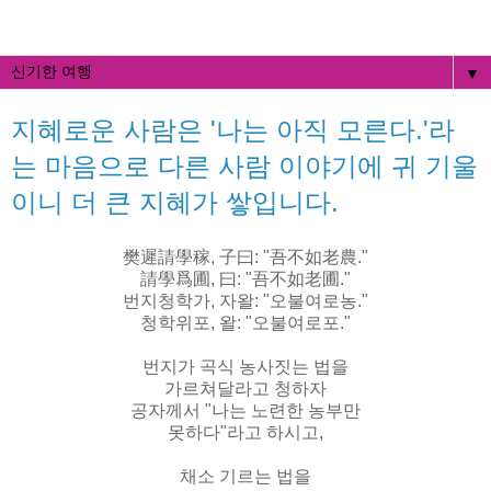
▼
지혜로운 사람은 '나는 아직 모른다.'라
는 마음으로 다른 사람 이야기에 귀 기울
이니 더 큰 지혜가 쌓입니다.
樊遲請學稼, 子曰: "吾不如老農."
請學爲圃, 曰: "吾不如老圃."
번지청학가, 자왈: "오불여로농."
청학위포, 왈: "오불여로포."
번지가 곡식 농사짓는 법을
가르쳐달라고 청하자
공자께서 "나는 노련한 농부만
못하다"라고 하시고,
채소 기르는 법을