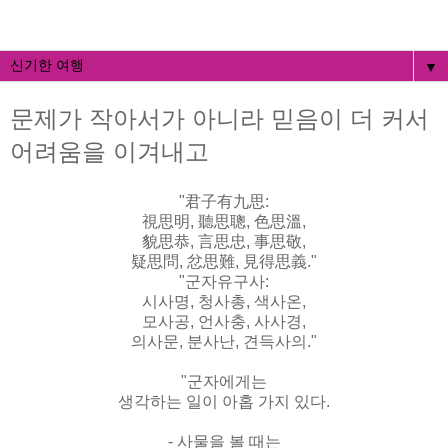
▼
문제가 작아서가 아니라 믿음이 더 커서
어려움을 이겨내고
"君子有九思:
視思明, 聽思聰, 色思溫,
貌思恭, 言思忠, 事思敬,
疑思問, 忿思難, 見得思義."
"군자유구사:
시사명, 청사총, 색사온,
모사공, 언사충, 사사경,
의사문, 분사난, 견득사의."
"군자에게는
생각하는 일이 아홉 가지 있다.
- 사물을 볼 때는