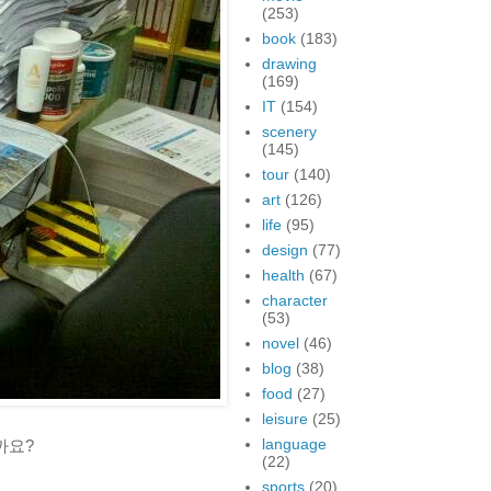
(253)
book
(183)
drawing
(169)
IT
(154)
scenery
(145)
tour
(140)
art
(126)
life
(95)
design
(77)
health
(67)
character
(53)
novel
(46)
blog
(38)
food
(27)
leisure
(25)
language
까요?
(22)
sports
(20)