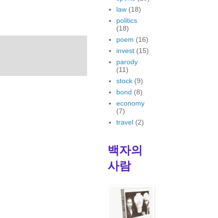
law
(18)
politics
(18)
poem
(16)
invest
(15)
parody
(11)
stock
(9)
bond
(8)
economy
(7)
travel
(2)
백자의
사람