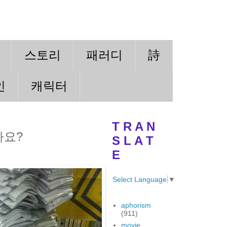
스토리
패러디
詩
인
캐릭터
T R A N
까요?
S L A T
E
Select Language
▼
aphorism
(911)
movie