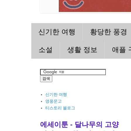
신기한 여행
황당한 풍경
소설
생활 정보
애플 
신기한 여행
영풍문고
티스토리 블로그
에세이툰 - 달나무의 고양