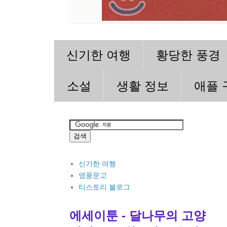
신기한 여행
황당한 풍경
소설
생활 정보
애플 
신기한 여행
영풍문고
티스토리 블로그
에세이툰 - 달나무의 고양