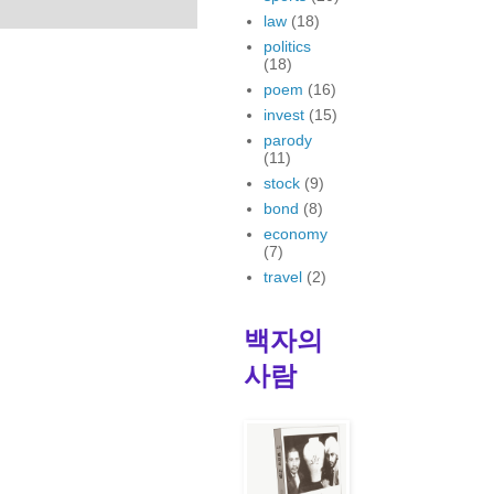
law
(18)
politics
(18)
poem
(16)
invest
(15)
parody
(11)
stock
(9)
bond
(8)
economy
(7)
travel
(2)
백자의
사람