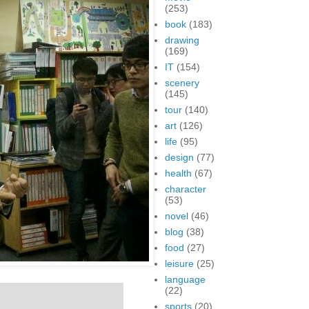
(253)
book
(183)
drawing
(169)
IT
(154)
scenery
(145)
tour
(140)
art
(126)
life
(95)
design
(77)
health
(67)
character
(53)
novel
(46)
blog
(38)
food
(27)
leisure
(25)
language
(22)
sports
(20)