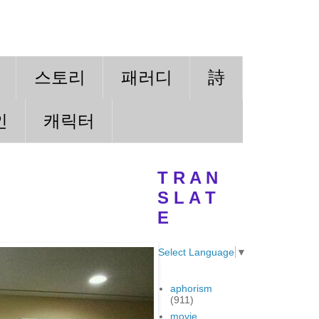
스토리
패러디
詩
인
캐릭터
T R A N
S L A T
E
Select Language
▼
aphorism
(911)
movie