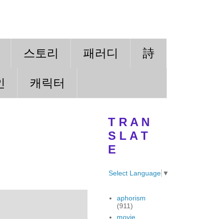
스토리
패러디
詩
인
캐릭터
T R A N
S L A T
E
Select Language
▼
aphorism
(911)
movie