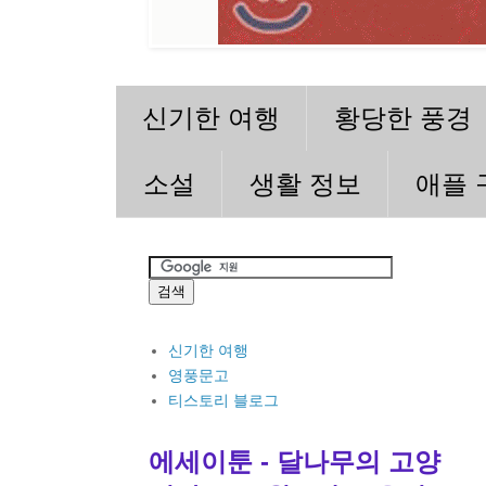
신기한 여행
황당한 풍경
소설
생활 정보
애플 
신기한 여행
영풍문고
티스토리 블로그
에세이툰 - 달나무의 고양