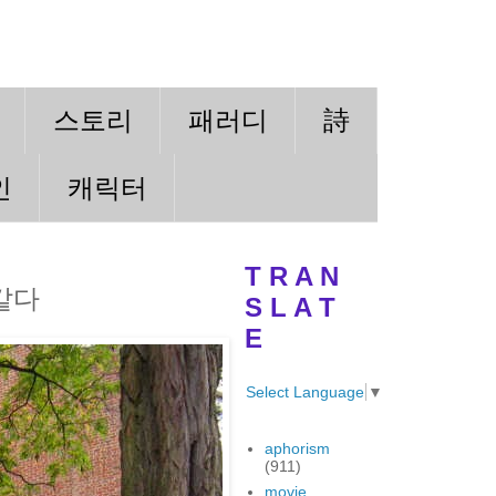
스토리
패러디
詩
인
캐릭터
T R A N
같다
S L A T
E
Select Language
▼
aphorism
(911)
movie