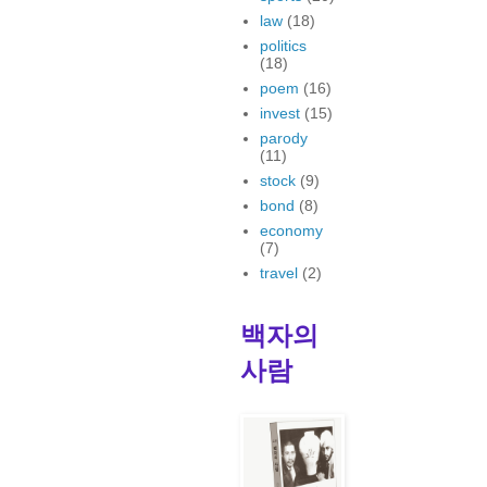
law
(18)
politics
(18)
poem
(16)
invest
(15)
parody
(11)
stock
(9)
bond
(8)
economy
(7)
travel
(2)
백자의
사람