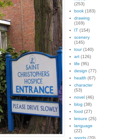
(253)
book
(183)
drawing
(169)
IT
(154)
scenery
(145)
tour
(140)
art
(126)
life
(95)
design
(77)
health
(67)
character
(53)
novel
(46)
blog
(38)
food
(27)
leisure
(25)
language
(22)
sports
(20)