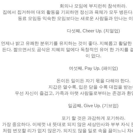
회의나 모임에 부지런히 참석하라.
집에서 칩거하며 대외 활동을 기피하면 정신과 육체가 모두 병든다.
동료 모임등 익숙한 모임보다는 새로운 사람들과 만나는 이색
다섯째, Cheer Up. (치얼업)
언제나 밝고 유쾌한 분위기를 유지하는 것이 좋다. 지혜롭고 활달한
든다. 짦으면서도 곰삭은 지혜의 말에다 독창적인 유머 한 가지를 곁
이 없다.
여섯째, Pay Up. (패이업)
돈이든 일이든 자기 몫을 다해야 한다.
지갑은 열수록, 입은 닫을 수록 대접을 받는
우선 자신이 즐겁고, 가족과 아랫 사람들로부터는 존경과 환영
일곱째, Give Up. (기브업)
포기 할 것은 과감하게 포기하라.
가장 중요하다. 이제껏 내 뜻대로 되지 않은 세상만사와 부부 자식 
처럼 변모할 리가 없지 않은가. 되지도 않을 일로 속을 끓이느니 