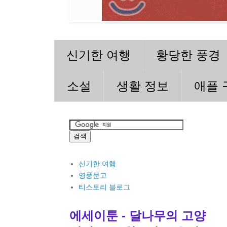
신기한 여행
황당한 풍경
소설
생활 정보
애플 
신기한 여행
영풍문고
티스토리 블로그
에세이툰 - 달나무의 고양