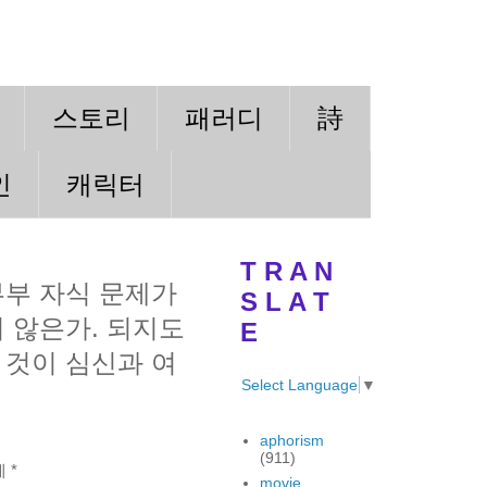
스토리
패러디
詩
인
캐릭터
T R A N
부부 자식 문제가
S L A T
 않은가. 되지도
E
 것이 심신과 여
Select Language
▼
aphorism
(911)
 *
movie