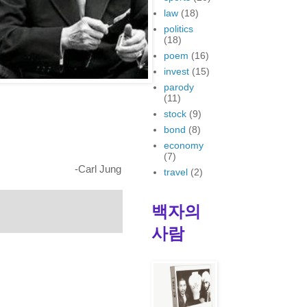
law
(18)
politics
(18)
poem
(16)
invest
(15)
parody
(11)
stock
(9)
bond
(8)
economy
(7)
-Carl Jung
travel
(2)
백자의
사람