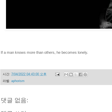
If a man knows more than others, he becomes lonely.
시간:
7/04/2022 04:43:00 오후
라벨:
aphorism
댓글 없음: