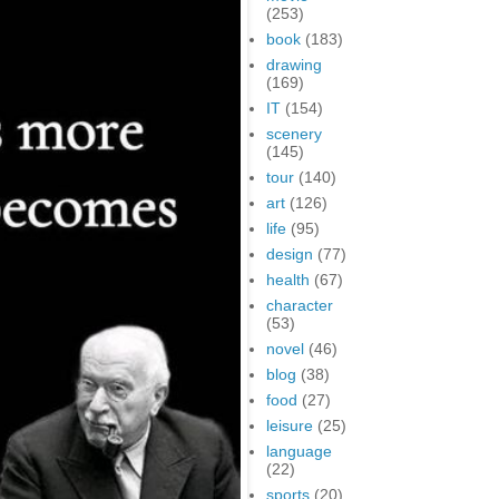
(253)
book
(183)
drawing
(169)
IT
(154)
scenery
(145)
tour
(140)
art
(126)
life
(95)
design
(77)
health
(67)
character
(53)
novel
(46)
blog
(38)
food
(27)
leisure
(25)
language
(22)
sports
(20)