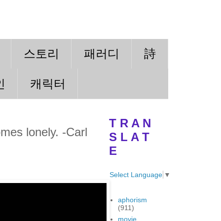
스토리
패러디
詩
인
캐릭터
T R A N
mes lonely. -Carl
S L A T
E
Select Language
▼
aphorism
(911)
movie