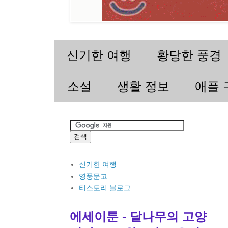
신기한 여행
황당한 풍경
소설
생활 정보
애플 
신기한 여행
영풍문고
티스토리 블로그
에세이툰 - 달나무의 고양