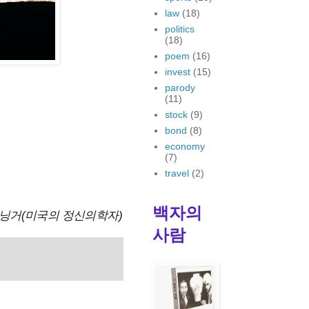
law
(18)
politics
(18)
poem
(16)
invest
(15)
parody
(11)
stock
(9)
bond
(8)
economy
(7)
travel
(2)
백자의
메닝거(미국의 정신의학자)
사람