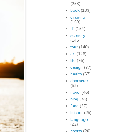
(253)
book
(183)
drawing
(169)
IT
(154)
scenery
(145)
tour
(140)
art
(126)
life
(95)
design
(77)
health
(67)
character
(53)
novel
(46)
blog
(38)
food
(27)
leisure
(25)
language
(22)
sports
(20)