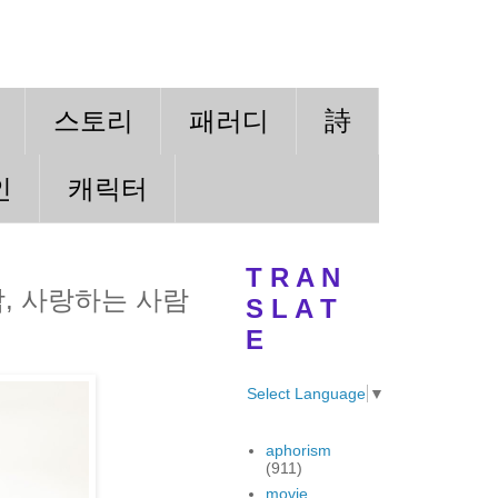
스토리
패러디
詩
인
캐릭터
T R A N
, 사랑하는 사람
S L A T
E
Select Language
▼
aphorism
(911)
movie