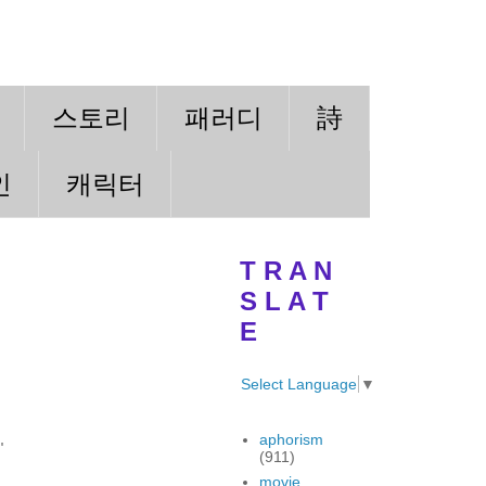
스토리
패러디
詩
인
캐릭터
T R A N
S L A T
E
Select Language
▼
aphorism
"
(911)
movie