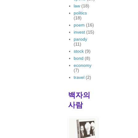
law
(18)
politics
(18)
poem
(16)
invest
(15)
parody
(11)
stock
(9)
bond
(8)
economy
(7)
travel
(2)
백자의
사람