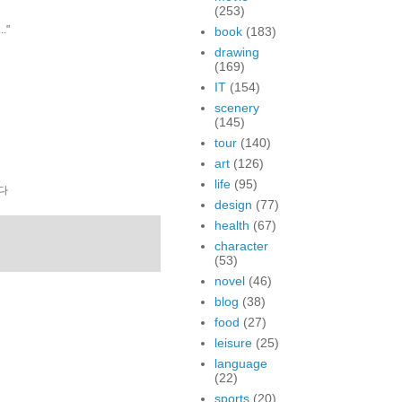
(253)
."
book
(183)
drawing
(169)
IT
(154)
scenery
(145)
tour
(140)
art
(126)
life
(95)
다
design
(77)
health
(67)
character
(53)
novel
(46)
blog
(38)
food
(27)
leisure
(25)
language
(22)
sports
(20)