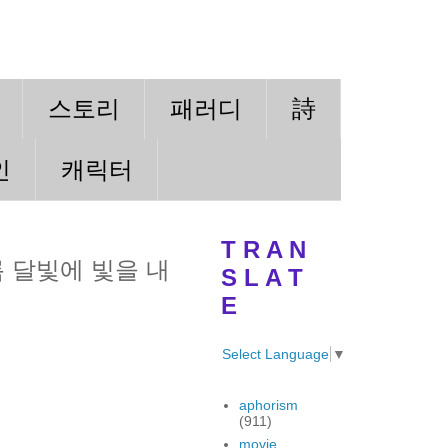
스토리
패러디
詩
인
캐릭터
T R A N
 달빛에 빛을 내
S L A T
E
Select Language
▼
aphorism
(911)
movie