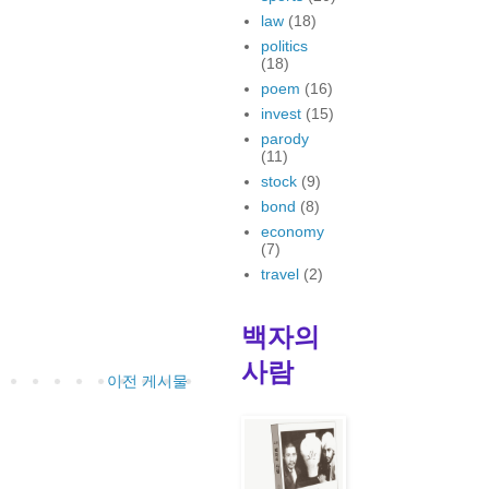
law
(18)
politics
(18)
poem
(16)
invest
(15)
parody
(11)
stock
(9)
bond
(8)
economy
(7)
travel
(2)
백자의
사람
이전 게시물