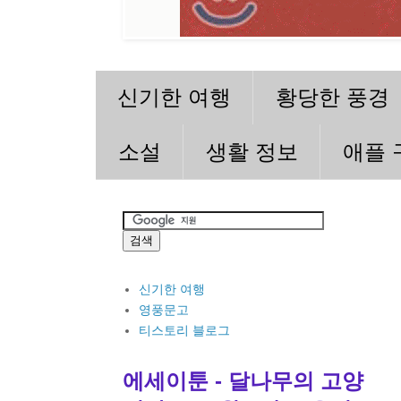
신기한 여행
황당한 풍경
소설
생활 정보
애플 
신기한 여행
영풍문고
티스토리 블로그
에세이툰 - 달나무의 고양