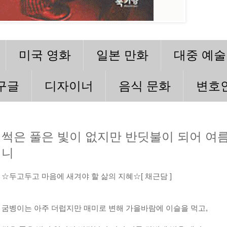
미국 영화
일본 만화
대중 예술
구글
디자이너
음식 문화
변호
썩은 풀은 빛이 없지만 반딧불이 되어 여름
니
☆두고두고 마음에 새겨야 할 삶의 지혜☆[ 채근담 ]
굼벵이는 아주 더럽지만 매미로 변해 가을바람에 이슬을 먹고,