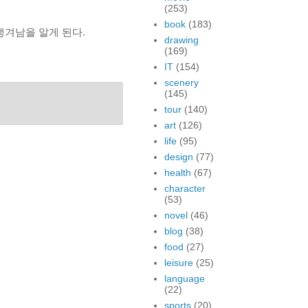
(253)
book
(183)
서 생겨남을 알게 된다.
drawing
(169)
IT
(154)
scenery
(145)
tour
(140)
art
(126)
life
(95)
design
(77)
health
(67)
character
(53)
novel
(46)
blog
(38)
food
(27)
leisure
(25)
language
(22)
sports
(20)