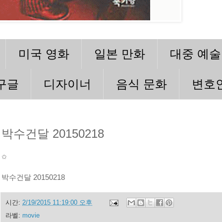
미국 영화
일본 만화
대중 예술
구글
디자이너
음식 문화
변호
박수건달 20150218
✩
박수건달 20150218
시간:
2/19/2015 11:19:00 오후
라벨:
movie