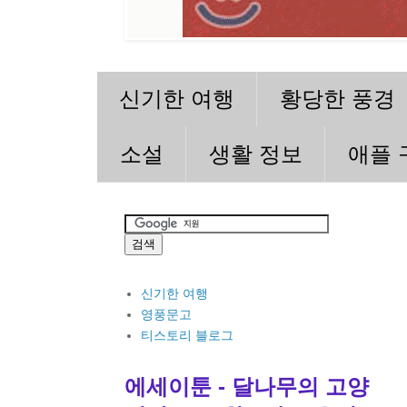
신기한 여행
황당한 풍경
소설
생활 정보
애플 
신기한 여행
영풍문고
티스토리 블로그
에세이툰 - 달나무의 고양