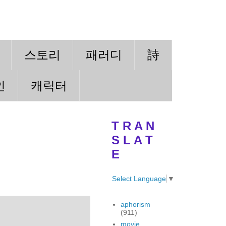
스토리
패러디
詩
인
캐릭터
T R A N
S L A T
E
Select Language
▼
aphorism
(911)
movie