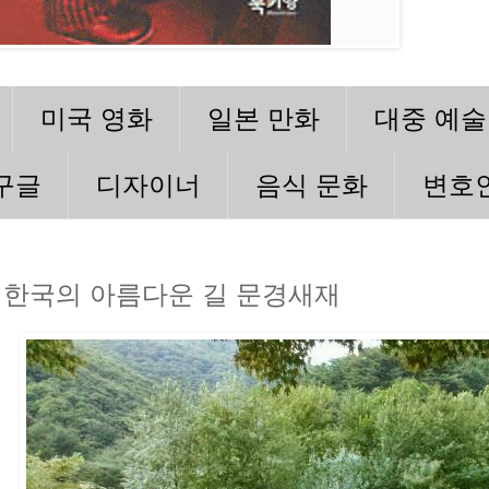
미국 영화
일본 만화
대중 예술
구글
디자이너
음식 문화
변호
한국의 아름다운 길 문경새재