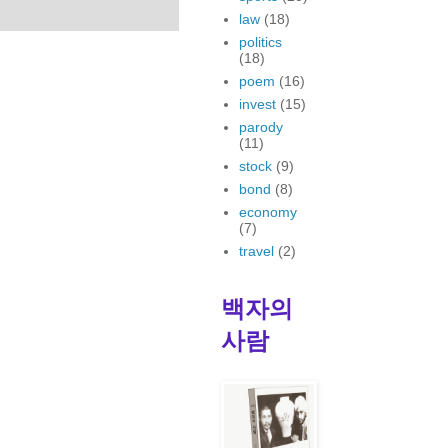
law
(18)
politics
(18)
poem
(16)
invest
(15)
parody
(11)
stock
(9)
bond
(8)
economy
(7)
travel
(2)
백자의
사람