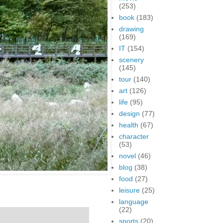
(253)
book
(183)
drawing
(169)
IT
(154)
scenery
(145)
tour
(140)
art
(126)
life
(95)
design
(77)
health
(67)
character
(53)
novel
(46)
blog
(38)
food
(27)
leisure
(25)
language
(22)
sports
(20)