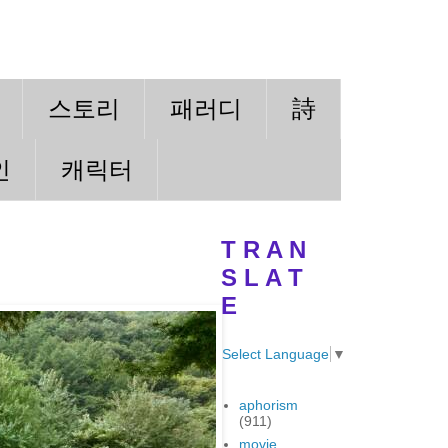
스토리
패러디
詩
인
캐릭터
T R A N
S L A T
E
Select Language
▼
aphorism
(911)
movie