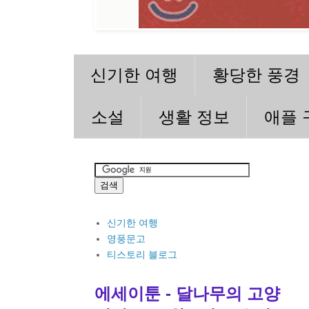
신기한 여행
황당한 풍경
소설
생활 정보
애플 
신기한 여행
영풍문고
티스토리 블로그
에세이툰 - 달나무의 고양