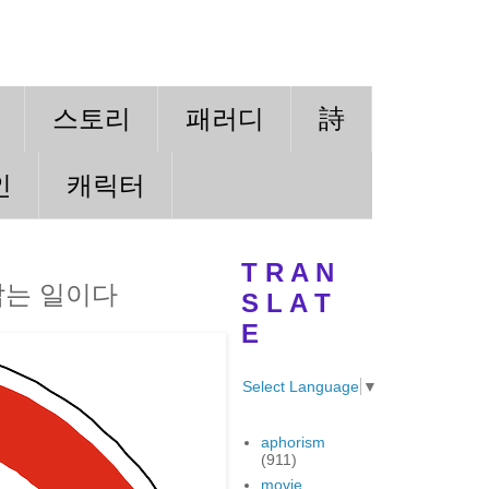
스토리
패러디
詩
인
캐릭터
T R A N
잡는 일이다
S L A T
E
Select Language
▼
aphorism
(911)
movie