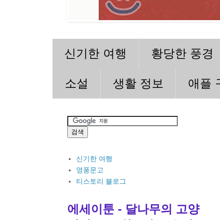
신기한 여행
황당한 풍경
소설
생활 정보
애플 
신기한 여행
영풍문고
티스토리 블로그
에세이툰 - 달나무의 고양