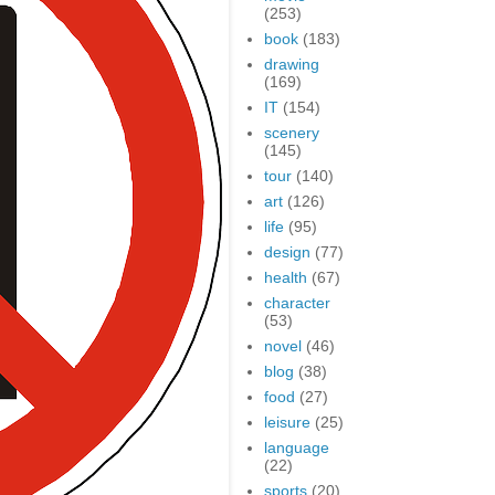
(253)
book
(183)
drawing
(169)
IT
(154)
scenery
(145)
tour
(140)
art
(126)
life
(95)
design
(77)
health
(67)
character
(53)
novel
(46)
blog
(38)
food
(27)
leisure
(25)
language
(22)
sports
(20)