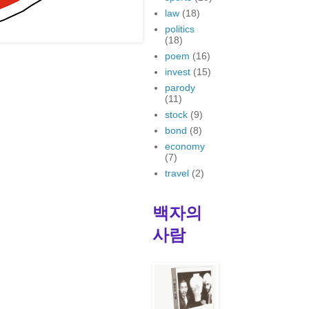
law
(18)
politics
(18)
poem
(16)
invest
(15)
parody
(11)
stock
(9)
bond
(8)
economy
(7)
travel
(2)
백자의
사람