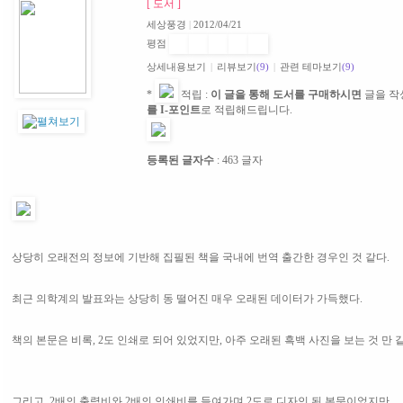
[ 도서 ]
세상풍경
|
2012/04/21
평점
상세내용보기
|
리뷰보기
(9)
|
관련 테마보기
(9)
*
적립 :
이 글을 통해 도서를 구매하시면
글을 작
를 I-포인트
로 적립해드립니다.
등록된 글자수
: 463 글자
상당히 오래전의 정보에 기반해 집필된 책을
국내에 번역 출간한 경우인 것 같다.
최근 의학계의 발표와는 상당히 동 떨어진
매우 오래된 데이터가 가득했다.
책의 본문은 비록, 2도 인쇄로 되어 있었지만, 아주 오래된 흑백 사진을 보는 것 만 
그리고, 2배의 출력비와 2배의 인쇄비를 들여가며 2도로 디자인 된 본문이었지만,