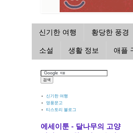
신기한 여행
황당한 풍경
소설
생활 정보
애플 
신기한 여행
영풍문고
티스토리 블로그
에세이툰 - 달나무의 고양