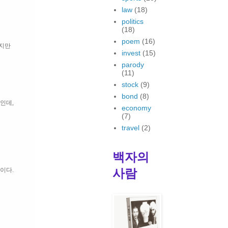
law
(18)
politics
(18)
poem
(16)
겠지만
invest
(15)
parody
(11)
stock
(9)
bond
(8)
인데,
economy
(7)
travel
(2)
백자의
사람
이다.