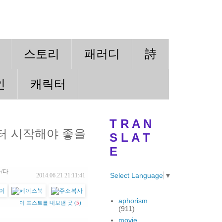
스토리
패러디
詩
인
캐릭터
T R A N
터 시작해야 좋을
S L A T
E
/다
Select Language
▼
2014.06.21 21:11:41
aphorism
이 포스트를 내보낸 곳 (
5
)
(911)
movie