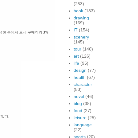
(253)
book
(183)
drawing
(169)
IT
(154)
성한 분에게 도서 구매액의
3%
scenery
(145)
tour
(140)
art
(126)
life
(95)
design
(77)
health
(67)
character
(53)
novel
(46)
blog
(38)
food
(27)
같았다.
leisure
(25)
language
(22)
sports
(20)