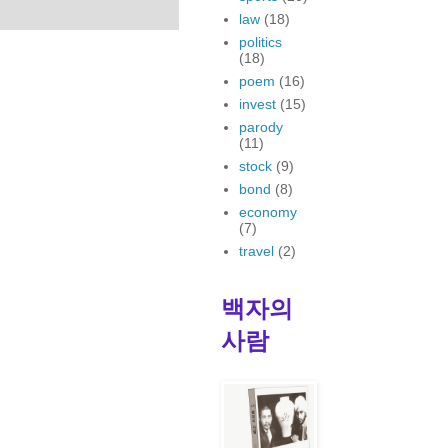
law
(18)
politics
(18)
poem
(16)
invest
(15)
parody
(11)
stock
(9)
bond
(8)
economy
(7)
travel
(2)
백자의
사람