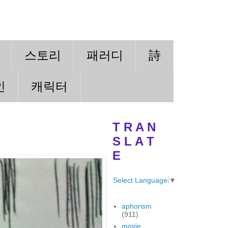
스토리
패러디
詩
인
캐릭터
T R A N
S L A T
E
Select Language
▼
aphorism
(911)
movie