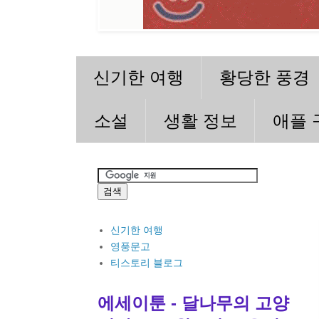
신기한 여행
황당한 풍경
소설
생활 정보
애플 
신기한 여행
영풍문고
티스토리 블로그
에세이툰 - 달나무의 고양