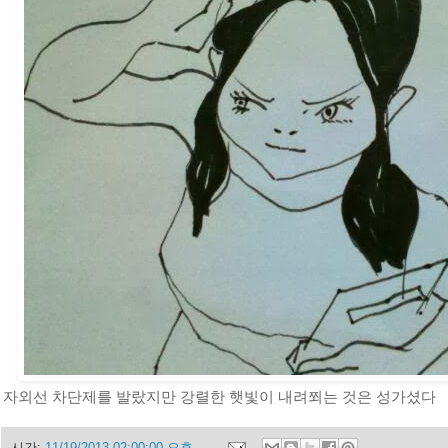
자외선 차단제를 발랐지만 강렬한 햇빛이 내려쬐는 것은 성가셨다
시간:
11/19/2013 02:00:00 오후