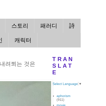
스토리
패러디
詩
인
캐릭터
T R A N
 내려쬐는 것은
S L A T
E
Select Language
▼
aphorism
(911)
movie