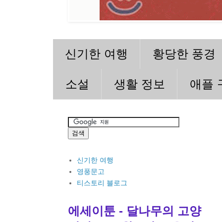
신기한 여행
황당한 풍경
소설
생활 정보
애플 
신기한 여행
영풍문고
티스토리 블로그
에세이툰 - 달나무의 고양