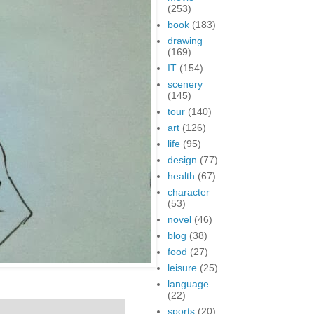
(253)
book
(183)
drawing
(169)
IT
(154)
scenery
(145)
tour
(140)
art
(126)
life
(95)
design
(77)
health
(67)
character
(53)
novel
(46)
blog
(38)
food
(27)
leisure
(25)
language
(22)
sports
(20)