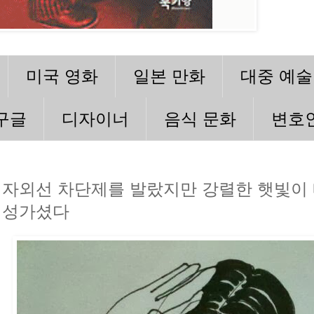
미국 영화
일본 만화
대중 예술
구글
디자이너
음식 문화
변호
자외선 차단제를 발랐지만 강렬한 햇빛이
성가셨다