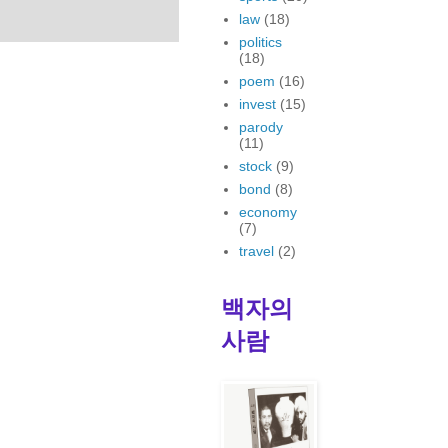
law
(18)
politics
(18)
poem
(16)
invest
(15)
parody
(11)
stock
(9)
bond
(8)
economy
(7)
travel
(2)
백자의
사람