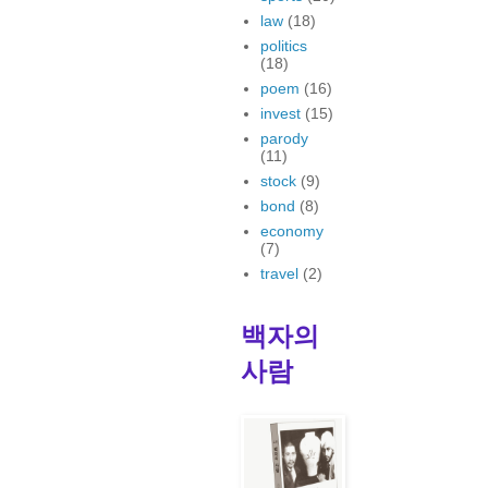
law
(18)
politics
(18)
poem
(16)
invest
(15)
parody
(11)
stock
(9)
bond
(8)
economy
(7)
travel
(2)
백자의
사람