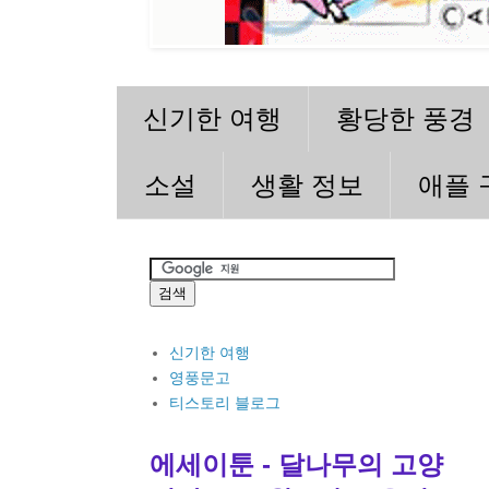
신기한 여행
황당한 풍경
소설
생활 정보
애플 
신기한 여행
영풍문고
티스토리 블로그
에세이툰 - 달나무의 고양