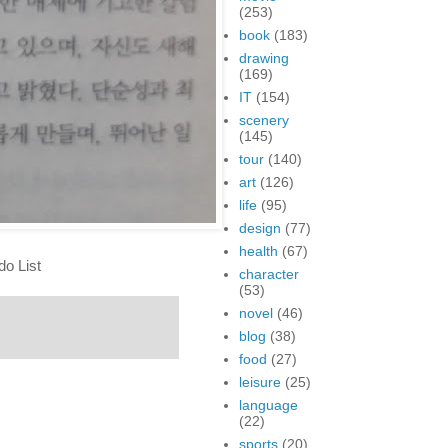
(253)
book
(183)
drawing
(169)
IT
(154)
scenery
(145)
tour
(140)
art
(126)
life
(95)
design
(77)
health
(67)
 List
character
(53)
novel
(46)
blog
(38)
food
(27)
leisure
(25)
language
(22)
sports
(20)