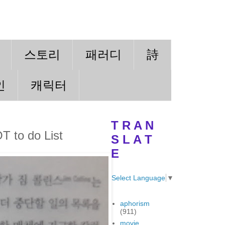
스토리
패러디
詩
인
캐릭터
T R A N
to do List
S L A T
E
Select Language
▼
aphorism
(911)
movie