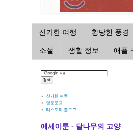
신기한 여행
황당한 풍경
소설
생활 정보
애플 
신기한 여행
영풍문고
티스토리 블로그
에세이툰 - 달나무의 고양