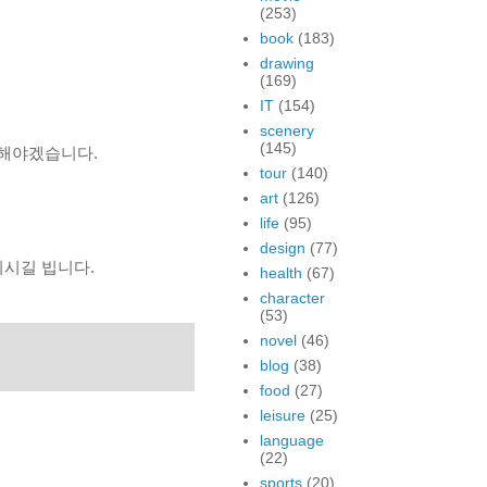
(253)
book
(183)
drawing
(169)
IT
(154)
scenery
(145)
 해야겠습니다.
tour
(140)
art
(126)
life
(95)
design
(77)
되시길 빕니다.
health
(67)
character
(53)
novel
(46)
blog
(38)
food
(27)
leisure
(25)
language
(22)
sports
(20)