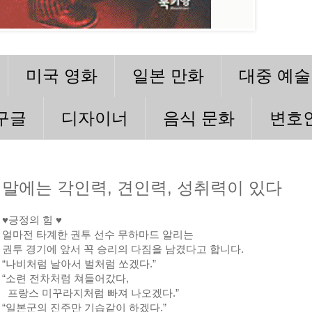
미국 영화
일본 만화
대중 예술
구글
디자이너
음식 문화
변호
말에는 각인력, 견인력, 성취력이 있다
♥긍정의 힘 ♥
얼마전 타계한 권투 선수 무하마드 알리는
권투 경기에 앞서 꼭 승리의 다짐을 남겼다고 합니다.
“나비처럼 날아서 벌처럼 쏘겠다.”
“소련 전차처럼 쳐들어갔다,
프랑스 미꾸라지처럼 빠져 나오겠다.”
“일본군의 진주만 기습같이 하겠다.”