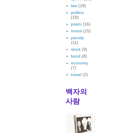
law
(18)
politics
(18)
poem
(16)
invest
(15)
parody
(11)
stock
(9)
bond
(8)
economy
(7)
travel
(2)
백자의
사람