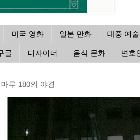
미국 영화
일본 만화
대중 예술
구글
디자이너
음식 문화
변호
마루 180의 야경