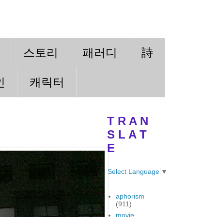
스토리
패러디
詩
인
캐릭터
T R A N
S L A T
E
Select Language
▼
aphorism
(911)
movie