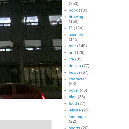
(253)
book
(183)
drawing
(169)
IT
(154)
scenery
(145)
tour
(140)
art
(126)
life
(95)
design
(77)
health
(67)
character
(53)
novel
(46)
blog
(38)
food
(27)
leisure
(25)
language
(22)
sports
(20)