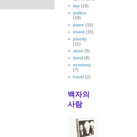
law
(18)
politics
(18)
poem
(16)
invest
(15)
parody
(11)
stock
(9)
bond
(8)
economy
(7)
travel
(2)
백자의
사람