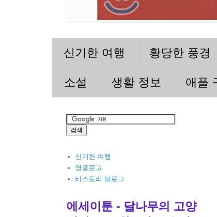
신기한 여행
황당한 풍경
소설
생활 정보
애플 
신기한 여행
영풍문고
티스토리 블로그
에세이툰 - 달나무의 고양