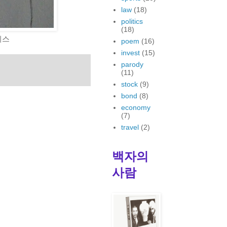
law
(18)
politics
(18)
피스
poem
(16)
invest
(15)
parody
(11)
stock
(9)
bond
(8)
economy
(7)
travel
(2)
백자의
사람