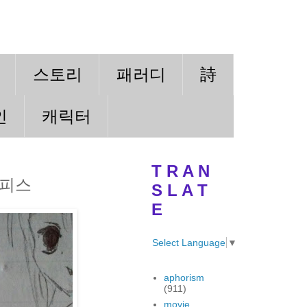
스토리
패러디
詩
인
캐릭터
T R A N
원피스
S L A T
E
Select Language
▼
aphorism
(911)
movie