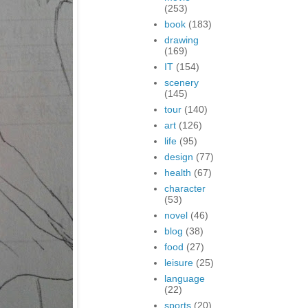
(253)
book
(183)
drawing
(169)
IT
(154)
scenery
(145)
tour
(140)
art
(126)
life
(95)
design
(77)
health
(67)
character
(53)
novel
(46)
blog
(38)
food
(27)
leisure
(25)
language
(22)
sports
(20)