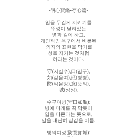
-明心寶鑑•存心篇-
입을 무겁게 지키기를
뚜껑이 닫혀있는
병과 같이 하고,
개인적인 욕구에서 비롯된
의지의 표현을 막기를
성을 지키는 것처럼
하라는 것이다.
守(지킬수),口(입구),
如(같을여),甁(병병),
防(막을방),意(뜻의),
城(성성).
수구여병(守口如甁):
병에 마개를 꼭 막듯이
입을 다문다는 뜻으로,
말을 대단히 삼감을 이름.
방의여성(防意如城):