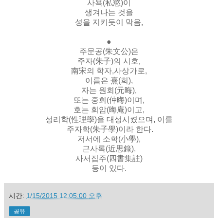
사욕(私慾)이
생겨나는 것을
성을 지키듯이 막음,
●
주문공(朱文公)은
주자(朱子)의 시호,
南宋의 학자,사상가로,
이름은 熹(희),
자는 원회(元晦),
또는 중회(仲晦)이며,
호는 회암(晦庵)이고,
성리학(性理學)을 대성시켰으며, 이를
주자학(朱子學)이라 한다.
저서에 소학(小學),
근사록(近思錄),
사서집주(四書集註)
등이 있다.
시간:
1/15/2015 12:05:00 오후
공유