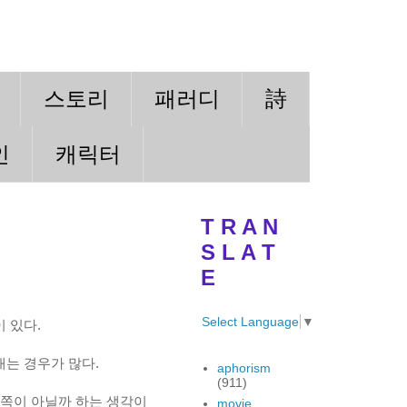
스토리
패러디
詩
인
캐릭터
T R A N
S L A T
E
Select Language
▼
 있다.
는 경우가 많다.
aphorism
(911)
 쪽이 아닐까 하는 생각이
movie