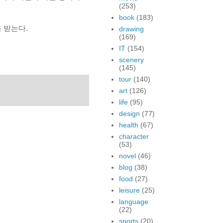
(253)
book
(183)
 받는다.
drawing
(169)
IT
(154)
scenery
(145)
tour
(140)
art
(126)
life
(95)
design
(77)
health
(67)
character
(53)
novel
(46)
blog
(38)
food
(27)
leisure
(25)
language
(22)
sports
(20)