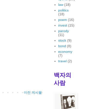
law
(18)
politics
(18)
poem
(16)
invest
(15)
parody
(11)
stock
(9)
bond
(8)
economy
(7)
travel
(2)
백자의
사람
이전 게시물