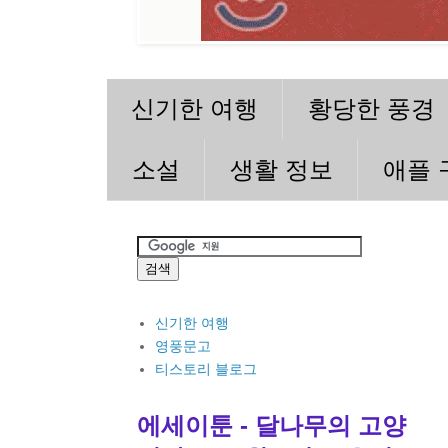
신기한 여행
황당한 풍경
소설
생활 정보
애플 
신기한 여행
영풍문고
티스토리 블로그
에세이툰 - 달나무의 고양