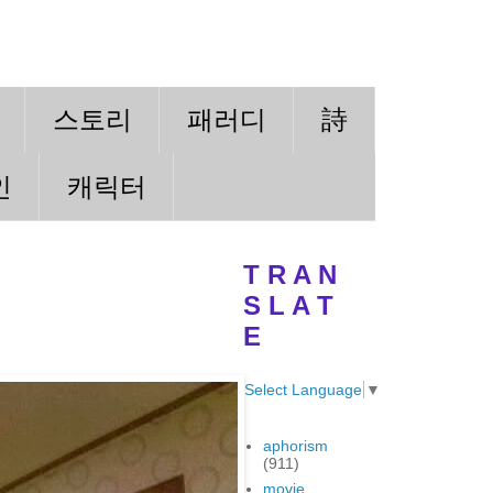
스토리
패러디
詩
인
캐릭터
T R A N
S L A T
E
Select Language
▼
aphorism
(911)
movie