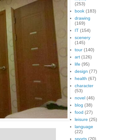
(253)
book
(183)
drawing
(169)
IT
(154)
scenery
(145)
tour
(140)
art
(126)
life
(95)
design
(77)
health
(67)
character
(53)
novel
(46)
blog
(38)
food
(27)
leisure
(25)
language
(22)
sports
(20)