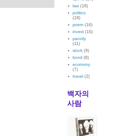
law
(18)
politics
(18)
poem
(16)
invest
(15)
parody
(11)
stock
(9)
bond
(8)
economy
(7)
travel
(2)
백자의
사람