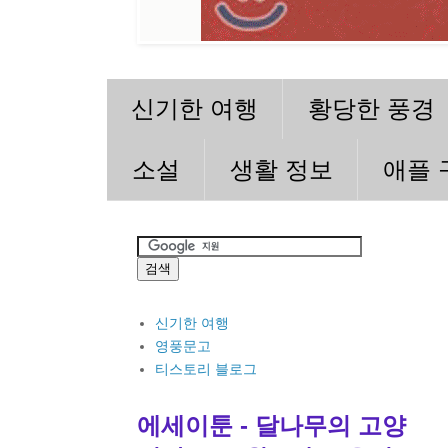
신기한 여행
황당한 풍경
소설
생활 정보
애플 
신기한 여행
영풍문고
티스토리 블로그
에세이툰 - 달나무의 고양